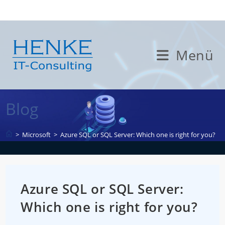
Zum
Inhalt
springen
Menü
Blog
>
Microsoft
>
Azure SQL or SQL Server: Which one is right for you?
Azure SQL or SQL Server:
Which one is right for you?