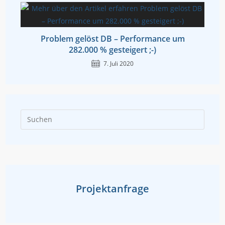
Problem gelöst DB – Performance um
282.000 % gesteigert ;-)
7. Juli 2020
Press
Escap
to
close
the
searc
Projektanfrage
panel.