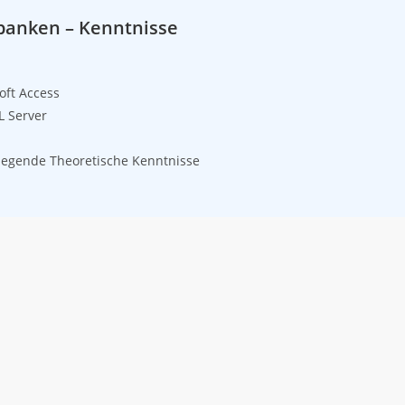
anken – Kenntnisse
L
oft Access
 Server
egende Theoretische Kenntnisse