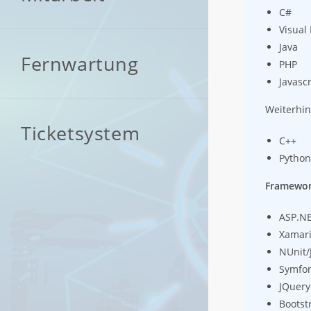
C#
Visual 
Java
Fernwartung
PHP
Javascr
Weiterhin
Ticketsystem
C++
Pytho
Framewo
ASP.N
Xamar
NUnit/
Symfo
JQuery
Bootst