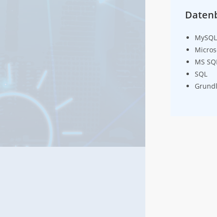
Datenb
MySQ
Micros
MS SQL
SQL
Grundl