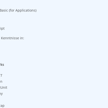
Basic (for Applications)
ipt
 Kenntnisse in:
n
rks
ET
in
JUnit
ny
rap