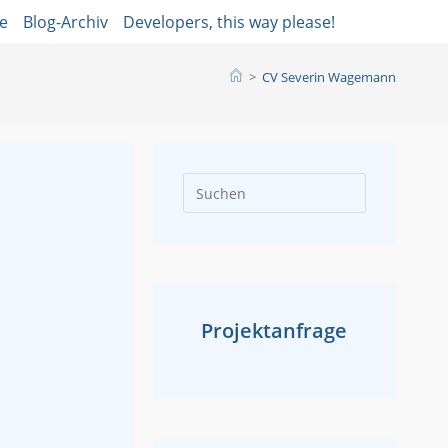
ge
Blog-Archiv
Developers, this way please!
>
CV Severin Wagemann
Press
Escape
to
close
the
search
Projektanfrage
panel.