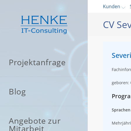
Zum
Kunden
Inhalt
springen
CV Se
Seve
Projektanfrage
Fachinfo
geboren: 
Blog
Progr
Sprachen
Angebote zur
Mehrjähri
Mitarbeit