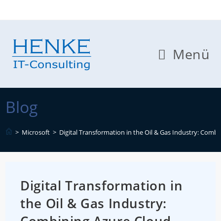
Zum
Inhalt
springen
Menü
Blog
>
Microsoft
>
Digital Transformation in the Oil & Gas Industry: Comb
Digital Transformation in
the Oil & Gas Industry: