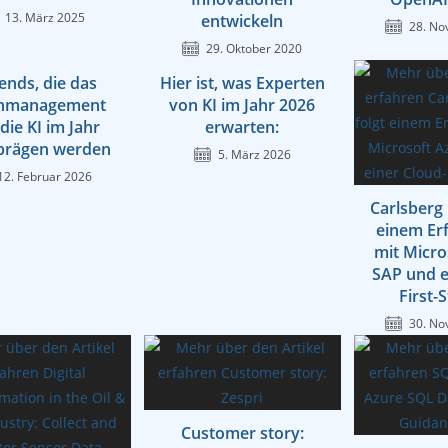
13. März 2025
entwickeln
28. No
29. Oktober 2020
ends, die das
Hier ist, was Experten
nmanagement
von KI im Jahr 2026
die KI im Jahr
erwarten:
prägen werden
5. März 2026
12. Februar 2026
Carlsberg
einem Er
mit Micro
SAP und e
First-
30. No
Customer story: