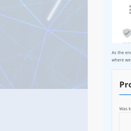
As the en
where we 
Pr
Was k