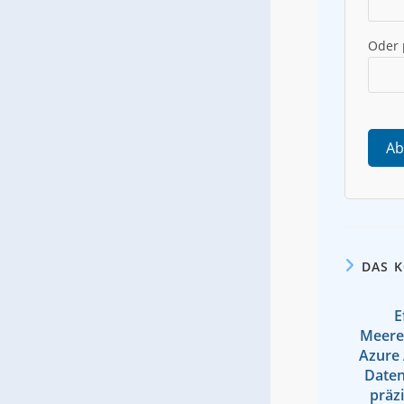
Oder
Ab
DAS 
E
Meere
Azure 
Daten
präzi