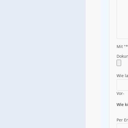
Mit "*
Doku
Wie l
Vor-
Wie k
Per E