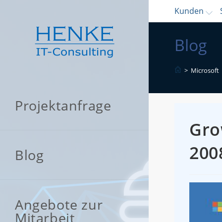
Zum
Kunden
Inhalt
springen
Blog
>
Microsoft
Projektanfrage
Gro
200
Blog
Angebote zur
Mitarbeit