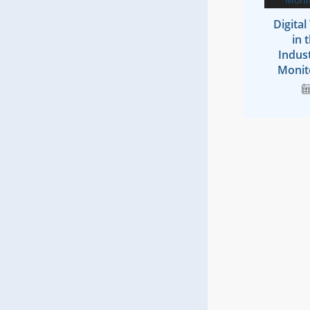
Digita
in 
Indust
Monit