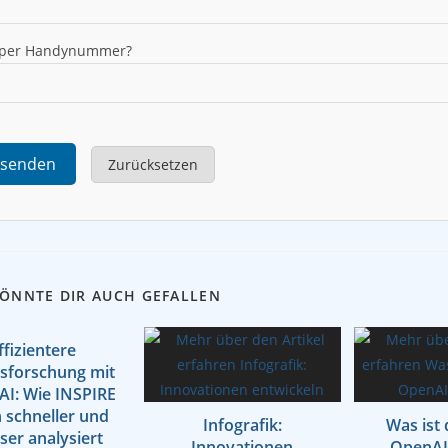
 per Handynummer?
senden
Zurücksetzen
KÖNNTE DIR AUCH GEFALLEN
ffizientere
sforschung mit
AI: Wie INSPIRE
 schneller und
Infografik:
Was ist
ser analysiert
Innovationen
OpenAI 