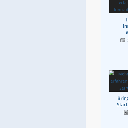
In
e
Brin
Star