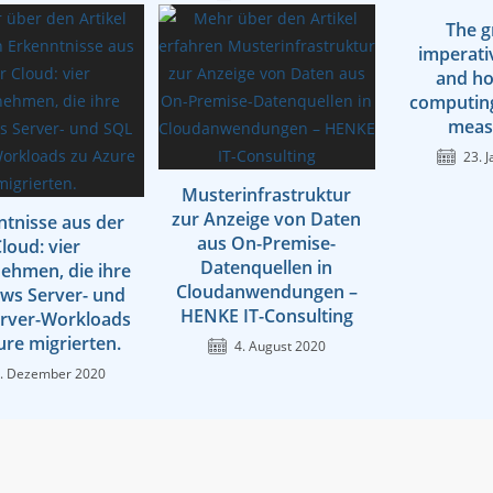
The g
imperati
and ho
computing
meas
23. 
Musterinfrastruktur
zur Anzeige von Daten
ntnisse aus der
aus On-Premise-
loud: vier
Datenquellen in
ehmen, die ihre
Cloudanwendungen –
ws Server- und
HENKE IT-Consulting
rver-Workloads
ure migrierten.
4. August 2020
. Dezember 2020