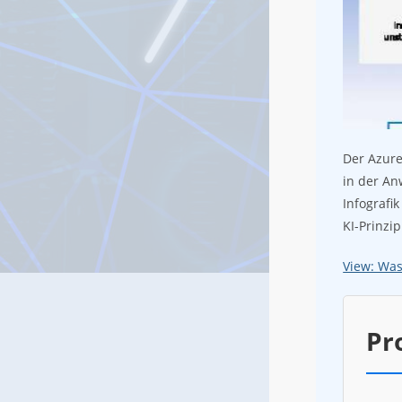
Der Azure
in der An
Infografi
KI-Prinzi
View: Was
Pr