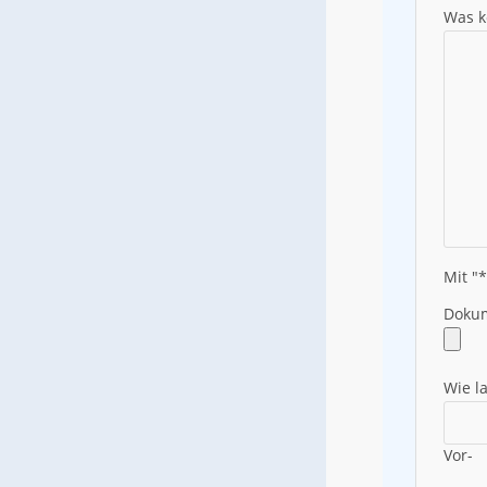
Was k
Mit "*
Doku
Wie l
Vor-