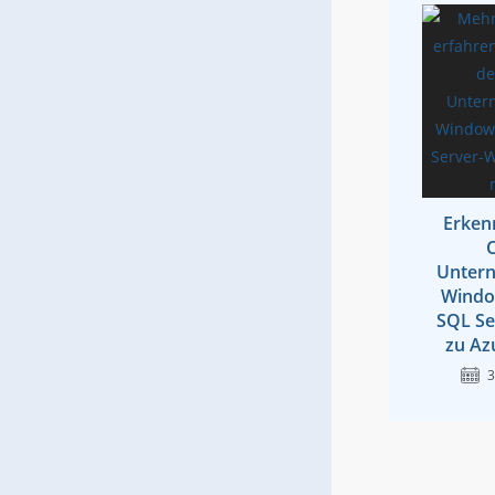
Erken
C
Untern
Windo
SQL Se
zu Az
3