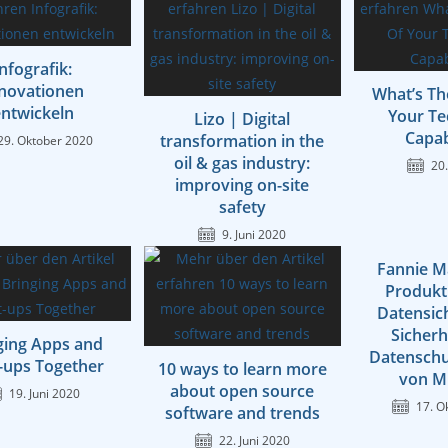
Infografik:
novationen
What’s Th
ntwickeln
Your Te
Lizo | Digital
Capab
transformation in the
29. Oktober 2020
oil & gas industry:
20.
improving on-site
safety
9. Juni 2020
Fannie M
Produkt
Datensic
Sicherh
ging Apps and
Datenschu
t-ups Together
10 ways to learn more
von Mi
about open source
19. Juni 2020
17. O
software and trends
22. Juni 2020