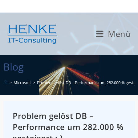
Zum
Inhalt
springen
Menü
Blog
>
Microsoft
>
Problem gelöst DB – Performance um 282.000 % gesteige
Problem gelöst DB –
Performance um 282.000 %