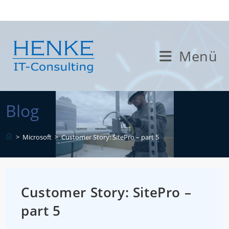
Zum
Inhalt
springen
Menü
Blog
>
Microsoft
>
Customer Story: SitePro – part 5
Customer Story: SitePro –
part 5