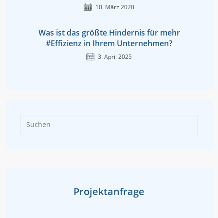
10. März 2020
Was ist das größte Hindernis für mehr
#Effizienz in Ihrem Unternehmen?
3. April 2025
Press
Escap
to
close
the
searc
Projektanfrage
panel.